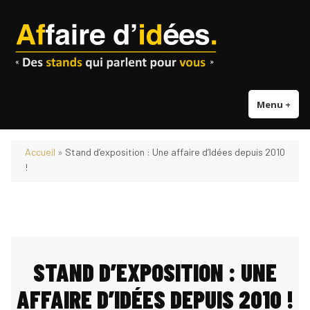
Accéder
au
contenu
Menu
+
dépl
réd
Accueil
»
Stand d’exposition : Une affaire d’Idées depuis 2010
!
STAND D’EXPOSITION : UNE
AFFAIRE D’IDÉES DEPUIS 2010 !