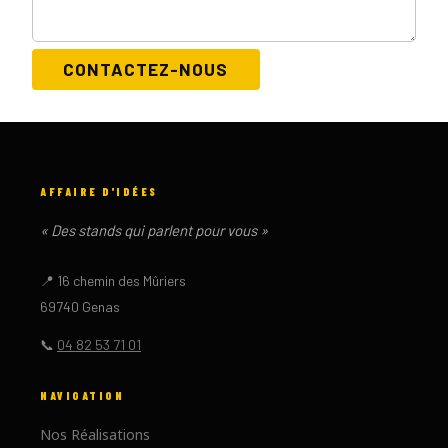
CONTACTEZ-NOUS
AFFAIRE D'IDÉES
« Des stands qui parlent pour vous »
📍 16 chemin des Mûriers
69740 Genas
📞
04 82 53 71 01
NAVIGATION
Nos Réalisations