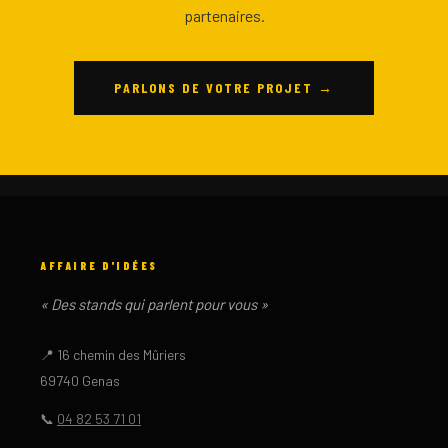
partenaires.
PARLONS DE VOTRE PROJET →
AFFAIRE D'IDÉES
« Des stands qui parlent pour vous »
📍 16 chemin des Mûriers
69740 Genas
📞
04 82 53 71 01