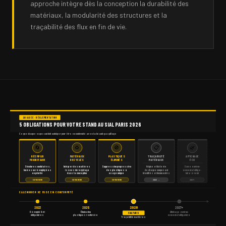
approche intègre dès la conception la durabilité des
matériaux, la modularité des structures et la
traçabilité des flux en fin de vie.
LOI AGEC · RÉGLEMENTATION
5 OBLIGATIONS POUR VOTRE STAND AU SIAL PARIS 2026
Ce que chaque exposant doit anticiper pour être en conformité avec la loi anti-gaspillage
🔄
♻️
🚫
📋
🌿
RÉEMPLOI
MATÉRIAUX
PLASTIQUES
TRAÇABILITÉ
AFFICHAGE
PRIORITAIRE
RECYCLÉS
ÉLIMINÉS
MATÉRIAUX
ÉCO
Structures modulaires,
Intégrer des matières
Suppression progressive
Origine et fin de vie
Score environ-
louées ou réemployées
issues du recyclage
des plastiques à
de chaque composant
nemental obliga-
en priorité
dans la conception
usage unique
identifiés et documentés
toire à venir
EN VIGUEUR
EN VIGUEUR
EN VIGUEUR
2026 →
2027+
CALENDRIER DE MISE EN CONFORMITÉ
2026
2023
2025
2027+
Réemploi & tri
Élimination
Affichage environ-
SIAL PARIS
obligatoires
plastiques renforcée
nemental obligatoire
Traçabilité matières