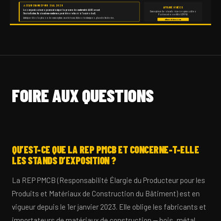
⚠ CE QUI CHANGE POUR SIAL 2026
AFFAIRE D’IDÉES
Les organisateurs peuvent exiger la preuve de conformité AGEC avant
Concepteur de stands éco-responsables
l’installation. Un stand non-conforme peut être refusé à l’accès hall.
Partenaire certifié GEPPIA
Anticiper dès la phase de conception : matériaux, fiches techniques, plan de fin de vie.
affairedidees.com
FOIRE AUX QUESTIONS
QU’EST-CE QUE LA REP PMCB ET CONCERNE-T-ELLE
LES STANDS D’EXPOSITION ?
La REP PMCB (Responsabilité Élargie du Producteur pour les
Produits et Matériaux de Construction du Bâtiment) est en
vigueur depuis le 1er janvier 2023. Elle oblige les fabricants et
importateurs de matériaux de construction — bois, métal,