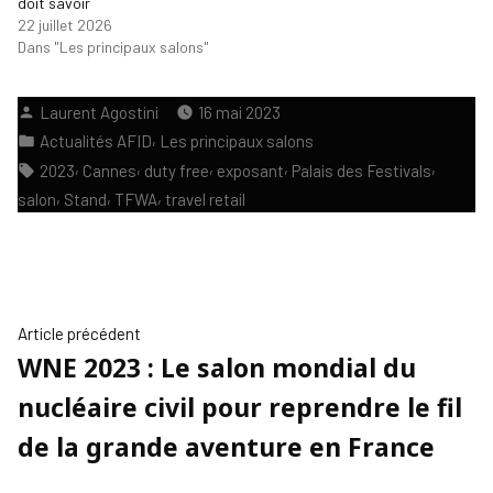
doit savoir
22 juillet 2026
Dans "Les principaux salons"
Publié
Laurent Agostini
16 mai 2023
par
Publié
,
Actualités AFID
Les principaux salons
dans
Étiquettes :
,
,
,
,
,
2023
Cannes
duty free
exposant
Palais des Festivals
,
,
,
salon
Stand
TFWA
travel retail
NAVIGATION
Article
Article précédent
WNE 2023 : Le salon mondial du
précédent :
DE
nucléaire civil pour reprendre le fil
L’ARTICLE
de la grande aventure en France