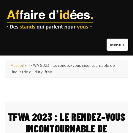
Accéder
au
contenu
Menu
+
dépl
réd
Accueil
»
TFWA 2023 : Le rendez-vous incontournable de
l’industrie du duty-free
TFWA 2023 : LE RENDEZ-VOUS
INCONTOURNABLE DE