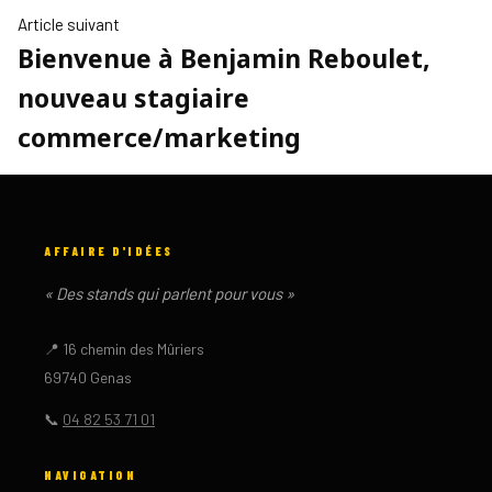
Article
Article suivant
Bienvenue à Benjamin Reboulet,
suivant
:
nouveau stagiaire
commerce/marketing
AFFAIRE D'IDÉES
« Des stands qui parlent pour vous »
📍 16 chemin des Mûriers
69740 Genas
📞
04 82 53 71 01
NAVIGATION