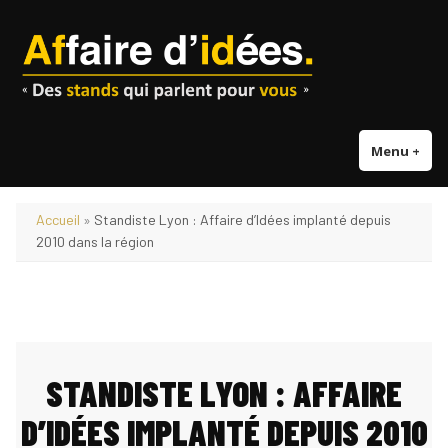
Accéder
au
contenu
Menu
+
dépl
réd
Accueil
»
Standiste Lyon : Affaire d’Idées implanté depuis
2010 dans la région
STANDISTE LYON : AFFAIRE
D’IDÉES IMPLANTÉ DEPUIS 2010