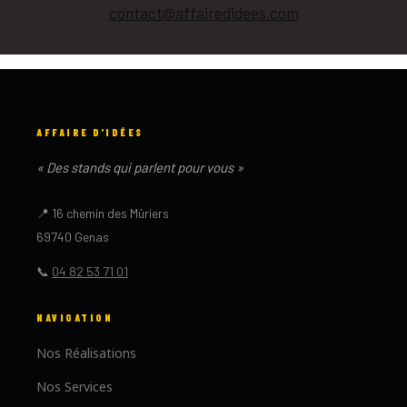
contact@affairedidees.com
AFFAIRE D'IDÉES
« Des stands qui parlent pour vous »
📍 16 chemin des Mûriers
69740 Genas
📞
04 82 53 71 01
NAVIGATION
Nos Réalisations
Nos Services